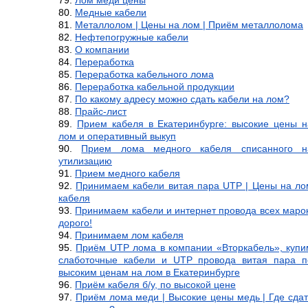
Лом меди цены
Медные кабели
Металлолом | Цены на лом | Приём металлолома
Нефтепогружные кабели
О компании
Переработка
Переработка кабельного лома
Переработка кабельной продукции
По какому адресу можно сдать кабели на лом?
Прайс-лист
Прием кабеля в Екатеринбурге: высокие цены н
лом и оперативный выкуп
Прием лома медного кабеля списанного н
утилизацию
Прием медного кабеля
Принимаем кабели витая пара UTP | Цены на ло
кабеля
Принимаем кабели и интернет провода всех марок
дорого!
Принимаем лом кабеля
Приём UTP лома в компании «Вторкабель», купи
слаботочные кабели и UTP провода витая пара п
высоким ценам на лом в Екатеринбурге
Приём кабеля б/у, по высокой цене
Приём лома меди | Высокие цены медь | Где сдат