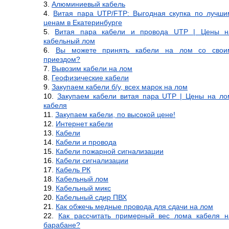
Алюминиевый кабель
Витая пара UTP/FTP: Выгодная скупка по лучши
ценам в Екатеринбурге
Витая пара кабели и провода UTP | Цены н
кабельный лом
Вы можете принять кабели на лом со свои
приездом?
Вывозим кабели на лом
Геофизические кабели
Закупаем кабели б/у, всех марок на лом
Закупаем кабели витая пара UTP | Цены на ло
кабеля
Закупаем кабели, по высокой цене!
Интернет кабели
Кабели
Кабели и провода
Кабели пожарной сигнализации
Кабели сигнализации
Кабель РК
Кабельный лом
Кабельный микс
Кабельный сдир ПВХ
Как обжечь медные провода для сдачи на лом
Как рассчитать примерный вес лома кабеля н
барабане?