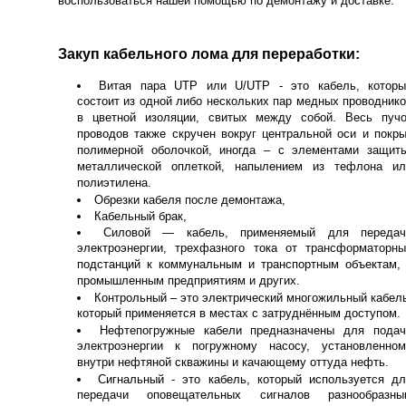
воспользоваться нашей помощью по демонтажу и доставке.
Закуп кабельного лома для переработки:
Витая пара UTP или U/UTP - это кабель, которы
состоит из одной либо нескольких пар медных проводник
в цветной изоляции, свитых между собой. Весь пучо
проводов также скручен вокруг центральной оси и покр
полимерной оболочкой, иногда – с элементами защиты
металлической оплеткой, напылением из тефлона ил
полиэтилена.
Обрезки кабеля после демонтажа,
Кабельный брак,
Силовой — кабель, применяемый для передач
электроэнергии, трехфазного тока от трансформаторны
подстанций к коммунальным и транспортным объектам, 
промышленным предприятиям и других.
Контрольный – это электрический многожильный кабел
который применяется в местах с затруднённым доступом.
Нефтепогружные кабели предназначены для подач
электроэнергии к погружному насосу, установленном
внутри нефтяной скважины и качающему оттуда нефть.
Сигнальный - это кабель, который используется дл
передачи оповещательных сигналов разнообразны