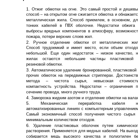
Отжиг обмотки на огне. Это самый простой и дешевы
способ – на открытом огне сжигается обмотка и обнажает
металлическая жила. Способ приемлем, в основном, дл
тонких кабелей в ПВХ оболочке. Недостатки обжига 
выбросы вредных компонентов в атмосферу, возможност
пожара, потери верхних слоев жил.
Ручное отделение обмотки от металлических жил
Способ трудоемкий и имеет место, если объем отходо
небольшой. Еще один недостаток – низкое качество, н
жилах остаются небольшие частицы пластиковой 
резиновой обмотки.
Автоматическое удаление бронированной, пластиковой
прочих обмоток на передвижных стрипперах. Достоинст
метода – чистота сырья, невысокая стоимость
компактность устройства. Недостатки – ограничения п
сечению провода, много ручного труда.
Заморозка жидким азотом и отделение обмотки на вала
Механическая переработка кабеля н
автоматизированных линиях с компьютерным управление
Самый экономичный способ получения чистого сырья 
минимальным количеством отходов.
Удаление пластиковых оболочек путем химическог
растворения. Применяется для медных кабелей. На выхо
собирается медь высокого качества и полиэтилен бе