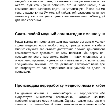
медной основе или с тем, состояние изоляции которого оста
желать лучшего. Лучше заменить его на более новый, а к
сомнительного качества сдать на утилизацию. У нас вы м
узнать расценки на б\у медный кабель той разновидности, ко
имеется у вас и получить деньги наличными или любым уд
для вас способом.
Сдать любой медный лом выгодно именно у н
Наша компания предлагает для вас самые выгодные услови
сдаче медного лома любого вида, прежде всего – кабеля
многих случаях его бывает достаточно сложно демонтиров
самостоятельно доставить на базу приёмки. Мы берём на 
проведение всего комплекса работ – наши специалисты м
оперативно произвести демонтаж и вывезти его с использов
специальной техники. Это существенно сэкономит ваше вр
не потребует от вас дополнительных усилий по сдаче л
продукции.
Производим переработку медного лома и кабе
На данный момент в Екатеринбурге и Свердловской обл
существует множество организаций, которые занима
приёмкой медного лома и кабеля. Однако только некоторые и
занимаются переработкой электротехнического лома и каб