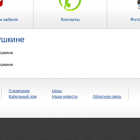
м кабеля
Контакты
Фот
ушкине
ушкине
ушкине
О компании
Цены
Кабельный лом
Наши новости
Обратная связь