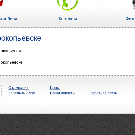
м кабеля
Контакты
Фот
рокопьевске
рокопьевске
рокопьевске
О компании
Цены
Кабельный лом
Наши новости
Обратная связь