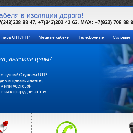
абеля в изоляции дорого!
7(343)328-88-47, +7(343)202-42-62. MAX: +7(932) 708-88-
я пара UTP/FTP
Медные кабели
Телефонные
Силовые
ка, высокие цены!
ка, высокие цены!
го купим! Скупаем UTP
иносите его в наш
орным ценам. Знаете
пим ваши устаревшие,
у» или «сетевой
а утилизацию
овы к сотрудничеству!
е и геофизические