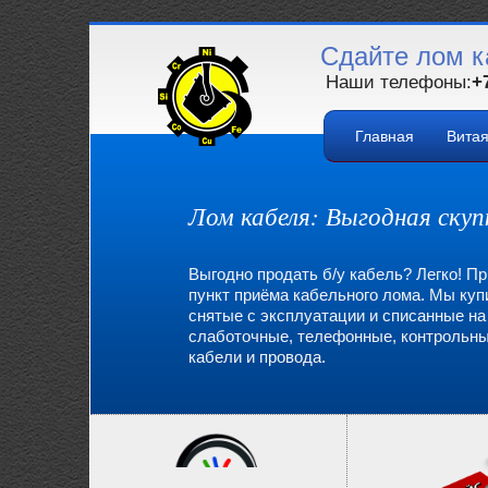
Сдайте лом к
Наши телефоны:
+
Главная
Вита
Лом кабеля: Выгодная скуп
Выгодно продать б/у кабель? Легко! Пр
пункт приёма кабельного лома. Мы ку
снятые с эксплуатации и списанные н
слаботочные, телефонные, контрольны
кабели и провода.