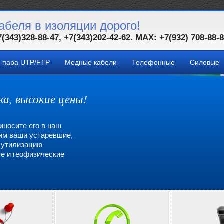
абеля в изоляции дорого!
7(343)328-88-47, +7(343)202-42-62. MAX: +7(932) 708-88-
я пара UTP/FTP
Медные кабели
Телефонные
Силовые
ка, высокие цены!
иносите его в наш
пим ваши устаревшие,
а утилизацию
е и геофизические