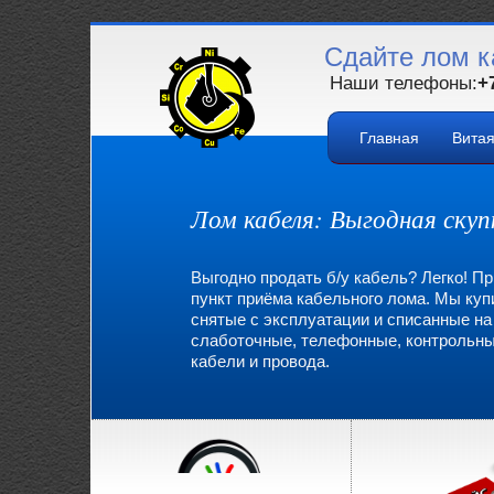
Сдайте лом к
Наши телефоны:
+
Главная
Вита
Лом кабеля: Выгодная скуп
Выгодно продать б/у кабель? Легко! Пр
пункт приёма кабельного лома. Мы ку
снятые с эксплуатации и списанные н
слаботочные, телефонные, контрольны
кабели и провода.