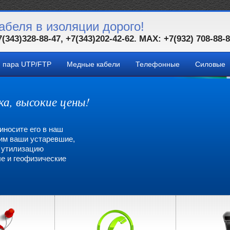
абеля в изоляции дорого!
7(343)328-88-47, +7(343)202-42-62. MAX: +7(932) 708-88-
я пара UTP/FTP
Медные кабели
Телефонные
Силовые
ка, высокие цены!
иносите его в наш
пим ваши устаревшие,
а утилизацию
е и геофизические